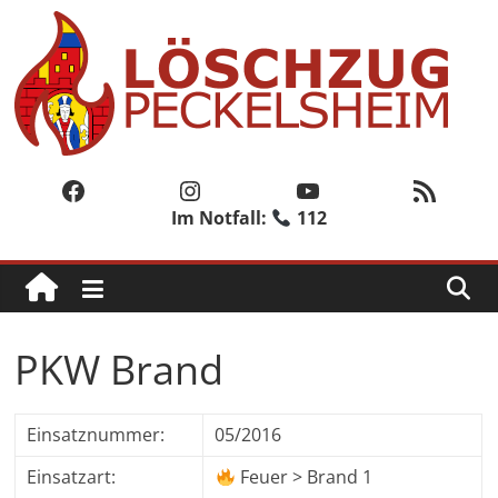
Zum
Inhalt
springen
Löschzug
Peckelsheim
Facebook
Instagram
YouTube
RSS-Feed
Im Notfall:
112
Der
zweite
Löschzug
der
Freiwilligen
PKW Brand
Feuerwehr
der
Stadt
Einsatznummer:
05/2016
Willebadessen
Einsatzart:
Feuer > Brand 1