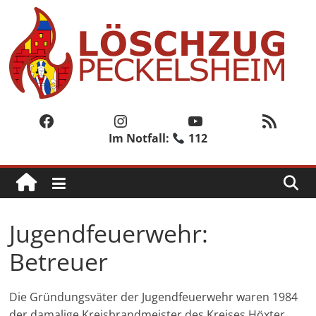
Zum
Inhalt
springen
Löschzug
Peckelsheim
Facebook
Instagram
YouTube
RSS-Feed
Im Notfall:
112
Der
zweite
Löschzug
der
Freiwilligen
Jugendfeuerwehr:
Feuerwehr
der
Betreuer
Stadt
Willebadessen
Die Gründungsväter der Jugendfeuerwehr waren 1984
der damalige Kreisbrandmeister des Kreises Höxter,