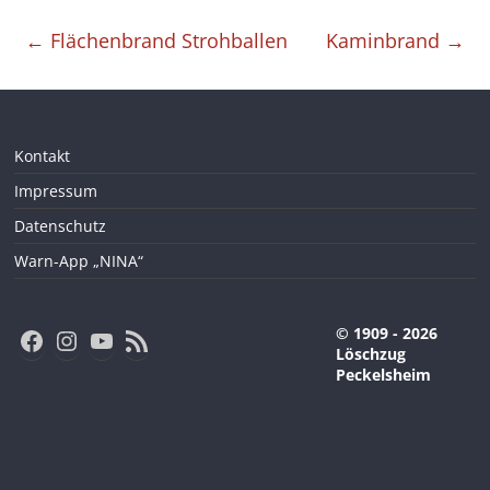
←
Flächenbrand Strohballen
Kaminbrand
→
Kontakt
Impressum
Datenschutz
Warn-App „NINA“
Facebook
Instagram
YouTube
RSS-Feed
© 1909 - 2026
Löschzug
Peckelsheim