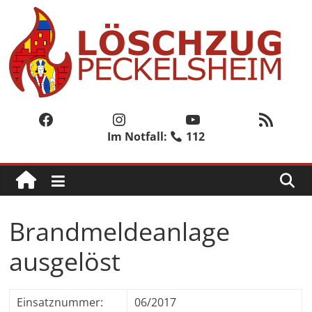
Zum
Inhalt
springen
Löschzug
Peckelsheim
Facebook
Instagram
YouTube
RSS-Feed
Im Notfall:
112
Der
zweite
Löschzug
der
Freiwilligen
Brandmeldeanlage
Feuerwehr
der
ausgelöst
Stadt
Willebadessen
Einsatznummer:
06/2017