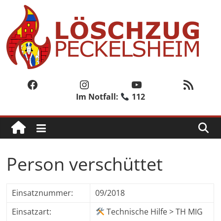
Zum
Inhalt
springen
Löschzug
Peckelsheim
Facebook
Instagram
YouTube
RSS-Feed
Im Notfall:
112
Der
zweite
Löschzug
der
Freiwilligen
Person verschüttet
Feuerwehr
der
Stadt
Einsatznummer:
09/2018
Willebadessen
Einsatzart:
Technische Hilfe > TH MIG