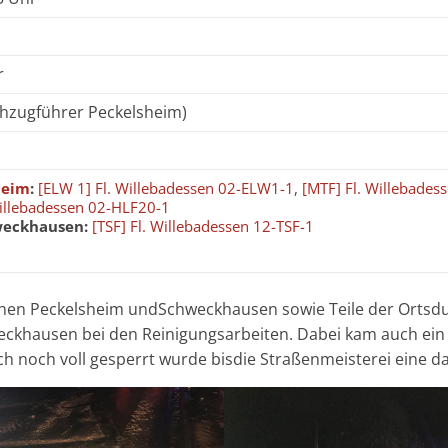
r
chzugführer Peckelsheim)
heim
:
[ELW 1] Fl. Willebadessen 02-ELW1-1
,
[MTF] Fl. Willebades
Willebadessen 02-HLF20-1
weckhausen:
[TSF] Fl. Willebadessen 12-TSF-1
schen Peckelsheim undSchweckhausen sowie Teile der Ortsd
ckhausen bei den Reinigungsarbeiten. Dabei kam auch ein T
ch noch voll gesperrt wurde bisdie Straßenmeisterei eine d