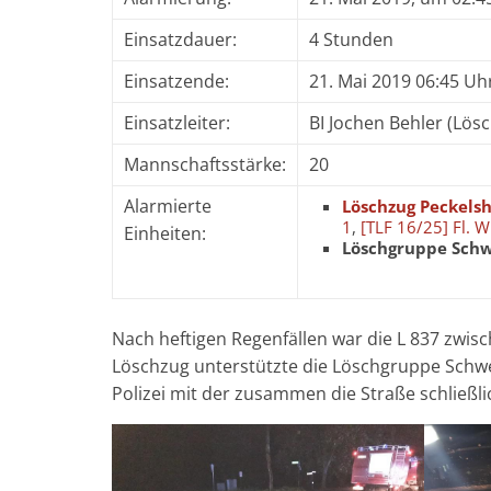
Einsatzdauer:
4 Stunden
Einsatzende:
21. Mai 2019 06:45 Uh
Einsatzleiter:
BI Jochen Behler (Lös
Mannschaftsstärke:
20
Alarmierte
Löschzug Peckels
1
,
[TLF 16/25] Fl. 
Einheiten:
Löschgruppe Sch
Nach heftigen Regenfällen war die L 837 zwi
Löschzug unterstützte die Löschgruppe Schwe
Polizei mit der zusammen die Straße schließli