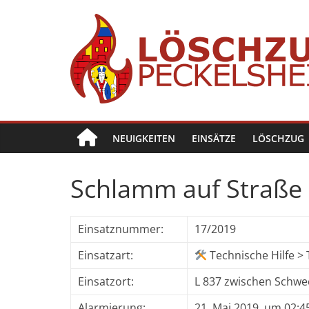
Zum
Inhalt
springen
Löschzug
Peckelsheim
NEUIGKEITEN
EINSÄTZE
LÖSCHZUG
Der
zweite
Löschzug
Schlamm auf Straße
der
Freiwilligen
Feuerwehr
Einsatznummer:
17/2019
der
Einsatzart:
Technische Hilfe > 
Stadt
Willebadessen
Einsatzort:
L 837 zwischen Schw
Alarmierung:
21. Mai 2019, um 02:4