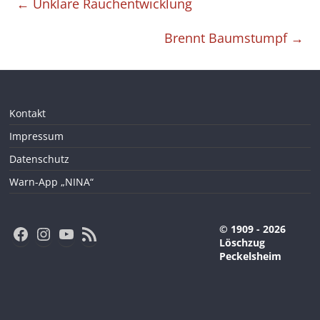
←
Unklare Rauchentwicklung
Brennt Baumstumpf
→
Kontakt
Impressum
Datenschutz
Warn-App „NINA“
Facebook
Instagram
YouTube
RSS-Feed
© 1909 - 2026
Löschzug
Peckelsheim