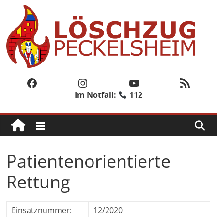
Zum
Inhalt
springen
Löschzug
Peckelsheim
Facebook
Instagram
YouTube
RSS-Feed
Im Notfall:
112
Der
zweite
Löschzug
der
Freiwilligen
Patientenorientierte
Feuerwehr
der
Rettung
Stadt
Willebadessen
Einsatznummer:
12/2020