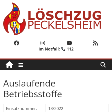
Zum
Inhalt
springen
Löschzug
Peckelsheim
Facebook
Instagram
YouTube
RSS-Feed
Im Notfall:
112
Der
zweite
Löschzug
der
Freiwilligen
Auslaufende
Feuerwehr
der
Betriebsstoffe
Stadt
Willebadessen
Einsatznummer:
13/2022