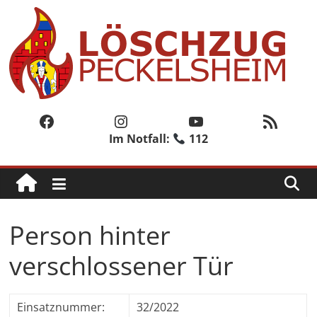
Zum
Inhalt
springen
Löschzug
Peckelsheim
Facebook
Instagram
YouTube
RSS-Feed
Im Notfall:
112
Der
zweite
Löschzug
der
Freiwilligen
Person hinter
Feuerwehr
der
verschlossener Tür
Stadt
Willebadessen
Einsatznummer:
32/2022