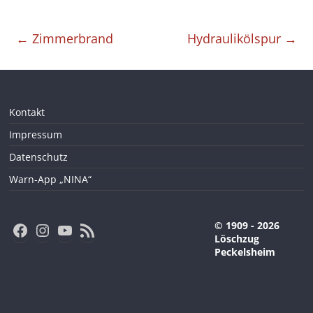
←
Zimmerbrand
Hydraulikölspur
→
Kontakt
Impressum
Datenschutz
Warn-App „NINA“
Facebook
Instagram
YouTube
RSS-Feed
© 1909 - 2026
Löschzug
Peckelsheim