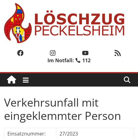
Zum
Inhalt
springen
Löschzug
Peckelsheim
Facebook
Instagram
YouTube
RSS-Feed
Im Notfall:
112
Der
zweite
Löschzug
der
Freiwilligen
Verkehrsunfall mit
Feuerwehr
der
eingeklemmter Person
Stadt
Willebadessen
Einsatznummer:
27/2023