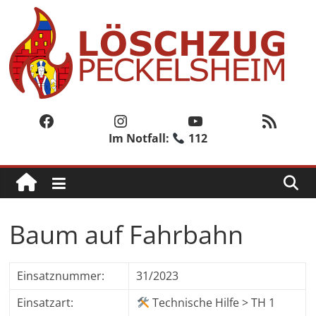
Zum
Inhalt
springen
Löschzug
Peckelsheim
Facebook
Instagram
YouTube
RSS-Feed
Im Notfall:
112
Der
zweite
Löschzug
der
Freiwilligen
Baum auf Fahrbahn
Feuerwehr
der
Stadt
Einsatznummer:
31/2023
Willebadessen
Einsatzart:
Technische Hilfe > TH 1