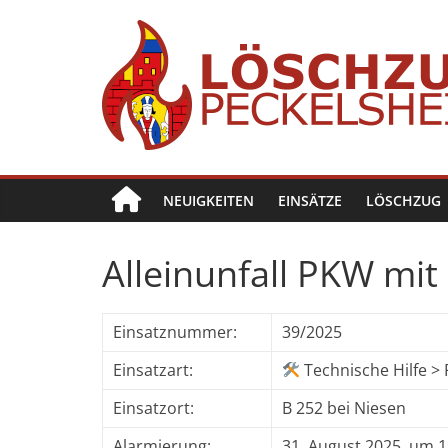
Zum
Inhalt
springen
Löschzug
Peckelsheim
NEUIGKEITEN
EINSÄTZE
LÖSCHZUG
Der
zweite
Löschzug
Alleinunfall PKW mi
der
Freiwilligen
Feuerwehr
Einsatznummer:
39/2025
der
Einsatzart:
Technische Hilfe >
Stadt
Willebadessen
Einsatzort:
B 252 bei Niesen
Alarmierung:
31. August 2025, um 1