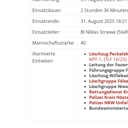
Einsatzdauer:
2 Stunden 36 Minuten
Einsatzende:
31. August 2025 18:21
Einsatzleiter:
BI Niklas Striewe (Ste
Mannschaftsstärke:
40
Alarmierte
Löschzug Peckels
MTF-1
,
[TLF 16/25]
Einheiten:
Leitung der Feue
Führungsgruppe F
Löschzug Willeba
Löschgruppe Föls
Löschgruppe Nies
Rettungsdienst Kr
Polizei Kreis Höxt
Polizei NRW Unf
Bundesministeriu