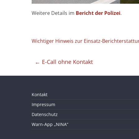
Weitere Details im
Bericht der Polizei
.
Wichtiger Hinweis zur Einsatz-Berichterstattu
←
E-Call ohne Kontakt
Kontakt
Impressum
Datenschutz
Warn-App „NINA“