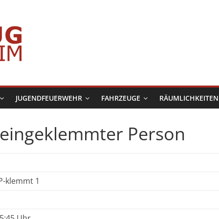
JUGENDFEUERWEHR
FAHRZEUGE
RÄUMLICHKEITEN
t eingeklemmter Person
 P-klemmt 1
5:45 Uhr