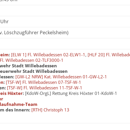
 Uhr
llv. Löschzugführer Peckelsheim)
heim
:
[ELW 1] Fl. Willebadessen 02-ELW1-1
,
[HLF 20] Fl. Willeba
 Fl. Willebadessen 02-TLF3000-1
rwehr Stadt Willebadessen
euerwehr Stadt Willebadessen
dessen:
[GW-L2 NRW] Kat. Willebadessen 01-GW-L2-1
en
:
[TSF-W] Fl. Willebadessen 07-TSF-W-1
en:
[TSF-W] Fl. Willebadessen 11-TSF-W-1
eis Höxter
:
[KdoW-OrgL] Rettung Kreis Höxter 01-KdoW-1
er
allaufnahme-Team
m des Innern:
[RTH] Christoph 13