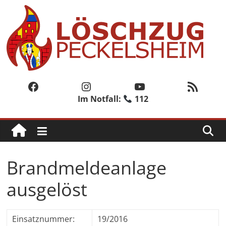
Zum
Inhalt
springen
Löschzug
Peckelsheim
Facebook
Instagram
YouTube
RSS-Feed
Im Notfall:
112
Der
zweite
Löschzug
der
Freiwilligen
Brandmeldeanlage
Feuerwehr
der
ausgelöst
Stadt
Willebadessen
Einsatznummer:
19/2016