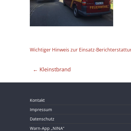
Wichtiger Hinweis zur Einsatz-Berichterstattu
←
Kleinstbrand
Kontakt
Impressum
Datenschutz
Warn-App „NINA“