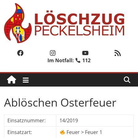
Zum
Inhalt
springen
Löschzug
Peckelsheim
Facebook
Instagram
YouTube
RSS-Feed
Im Notfall:
112
Der
zweite
Löschzug
der
Freiwilligen
Ablöschen Osterfeuer
Feuerwehr
der
Stadt
Einsatznummer:
14/2019
Willebadessen
Einsatzart:
Feuer > Feuer 1