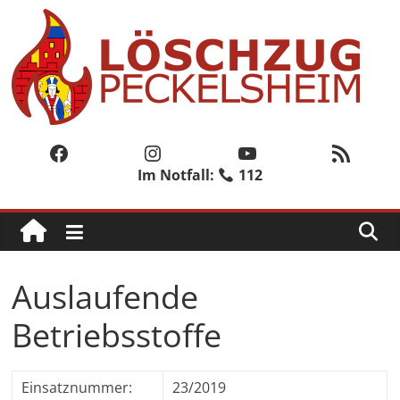
Zum
Inhalt
springen
Löschzug
Peckelsheim
Facebook
Instagram
YouTube
RSS-Feed
Im Notfall:
112
Der
zweite
Löschzug
der
Freiwilligen
Auslaufende
Feuerwehr
der
Betriebsstoffe
Stadt
Willebadessen
Einsatznummer:
23/2019