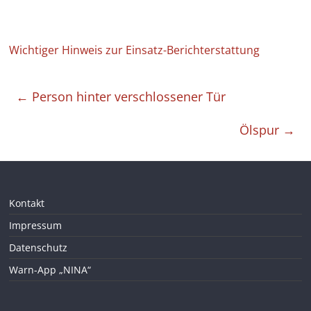
Wichtiger Hinweis zur Einsatz-Berichterstattung
←
Person hinter verschlossener Tür
Ölspur
→
Kontakt
Impressum
Datenschutz
Warn-App „NINA“