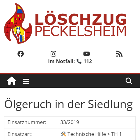
Zum
Inhalt
springen
Löschzug
Peckelsheim
Facebook
Instagram
YouTube
RSS-Feed
Im Notfall:
112
Der
zweite
Löschzug
der
Freiwilligen
Ölgeruch in der Siedlung
Feuerwehr
der
Stadt
Einsatznummer:
33/2019
Willebadessen
Einsatzart:
Technische Hilfe > TH 1