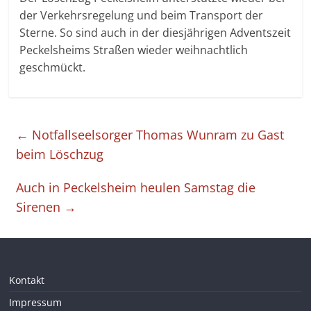
der Verkehrsregelung und beim Transport der
Sterne. So sind auch in der diesjährigen Adventszeit
Peckelsheims Straßen wieder weihnachtlich
geschmückt.
←
Notfallseelsorger Thomas Wunram zu Gast
beim Löschzug
Auch in Peckelsheim heulen Samstag die
Sirenen
→
Kontakt
Impressum