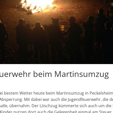
euerwehr beim Martinsumzug
bei bestem Wetter heute beim Martinsumzug in Peckelsheim 
 Absperrung. Mit dabei war auch die Jugendfeuerwehr, die 
halle, übernahm. Der Löschzug kümmerte sich auch um di
e Kinder nutzen dort auch die Gelegenheit einmal am Steuer