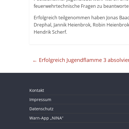
feuerwehrtechnische Fragen zu beantworte
Erfolgreich teilgenommen haben Jonas Baac
Drephal, Jannik Heienbrok, Robin Heienbro
Hendrik Scherf.
←
Erfolgreich Jugendflamme 3 absolvie
Kontakt
Impressum
Datenschutz
Warn-App „NINA“