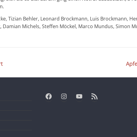
n.
ke, Tizian Behler, Leonard Brockmann, Luis Brockmann, He
k, Damian Michels, Steffen Möckel, Marco Mundus, Simon M
rt
Apfe
Facebook
Instagram
YouTube
RSS-Feed