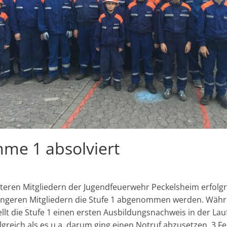
mme 1 absolviert
teren Mitgliedern der Jugendfeuerwehr Peckelsheim erfolgr
geren Mitgliedern die Stufe 1 abgenommen werden. Währe
t die Stufe 1 einen ersten Ausbildungsnachweis in der Lauf
greich als es u.a. darum ging einen Notruf abzusetzen, 3 