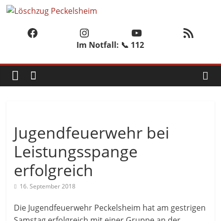
Zum
Löschzug
Inhalt
Facebook
Instagram
YouTube
RSS-Feed
springen
Peckelsheim
Im Notfall: 📞 112
Der
zweite
Löschzug
der
Freiwilligen
Jugendfeuerwehr bei
Feuerwehr
der
Leistungsspange
Stadt
erfolgreich
Willebadessen
16. September 2018
Die Jugendfeuerwehr Peckelsheim hat am gestrigen
Samstag erfolgreich mit einer Gruppe an der