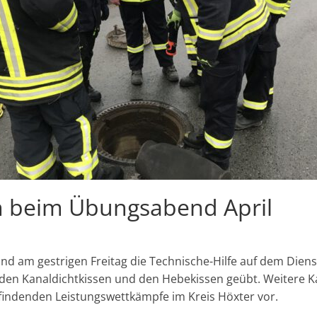
n beim Übungsabend April
d am gestrigen Freitag die Technische-Hilfe auf dem Dien
den Kanaldichtkissen und den Hebekissen geübt. Weitere K
ndenden Leistungswettkämpfe im Kreis Höxter vor.