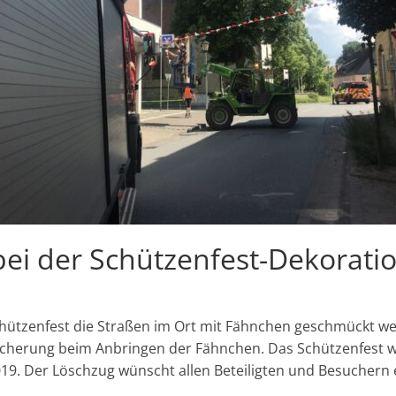
bei der Schützenfest-Dekorati
Schützenfest die Straßen im Ort mit Fähnchen geschmückt we
cherung beim Anbringen der Fähnchen. Das Schützenfest wird
019. Der Löschzug wünscht allen Beteiligten und Besuchern 