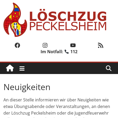
Zum
Inhalt
springen
Löschzug
Peckelsheim
Facebook
Instagram
YouTube
RSS-Feed
Im Notfall:
112
Der
zweite
Löschzug
der
Freiwilligen
Neuigkeiten
Feuerwehr
der
Stadt
An dieser Stelle informieren wir über Neuigkeiten wie
Willebadessen
etwa Übungsabende oder Veranstaltungen, an denen
der Löschzug Peckelsheim oder die Jugendfeuerwehr