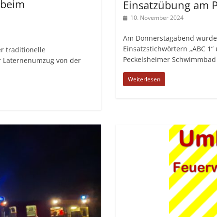
 beim
Einsatzübung am 
10. November 2024
Am Donnerstagabend wurden 
Einsatzstichwörtern „ABC 1“
 traditionelle
Peckelsheimer Schwimmbad 
er Laternenumzug von der
Weiterlesen