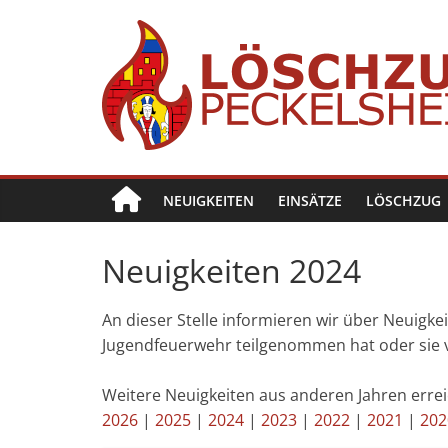
Zum
Inhalt
springen
Löschzug
Peckelsheim
NEUIGKEITEN
EINSÄTZE
LÖSCHZUG
Der
zweite
Löschzug
Neuigkeiten 2024
der
Freiwilligen
An dieser Stelle informieren wir über Neuig
Feuerwehr
Jugendfeuerwehr teilgenommen hat oder sie v
der
Stadt
Weitere Neuigkeiten aus anderen Jahren erre
Willebadessen
2026
|
2025
|
2024
|
2023
|
2022
|
2021
|
202