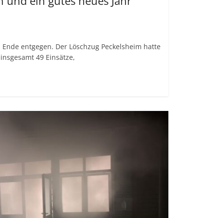
 und ein gutes neues Jahr
m Ende entgegen. Der Löschzug Peckelsheim hatte
 insgesamt 49 Einsätze,