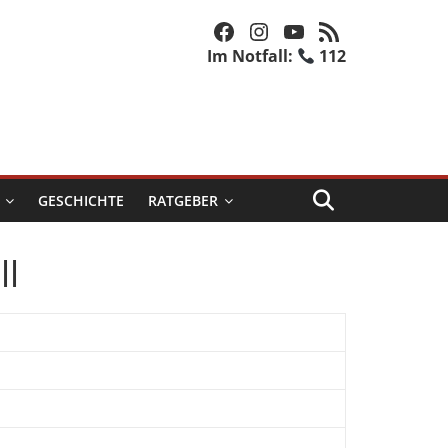
Facebook
Instagram
YouTube
RSS-Feed
Im Notfall:
112
GESCHICHTE
RATGEBER
ll