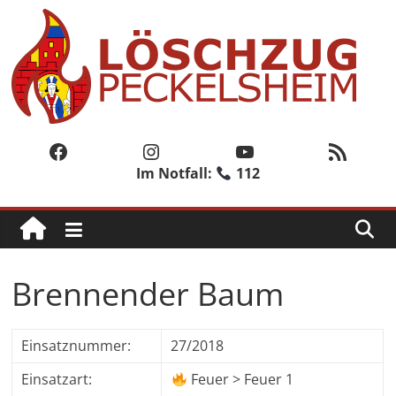
Zum
Inhalt
springen
Löschzug
Peckelsheim
Facebook
Instagram
YouTube
RSS-Feed
Im Notfall:
112
Der
zweite
Löschzug
der
Freiwilligen
Brennender Baum
Feuerwehr
der
Stadt
Einsatznummer:
27/2018
Willebadessen
Einsatzart:
Feuer > Feuer 1