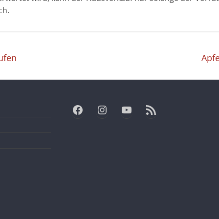
ch.
ufen
Apfe
Facebook
Instagram
YouTube
RSS-Feed