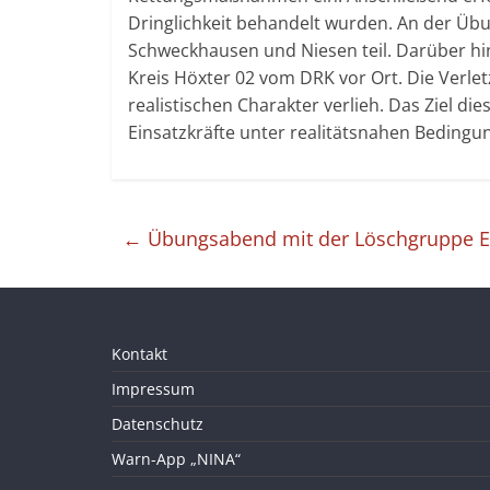
Dringlichkeit behandelt wurden. An der Ü
Schweckhausen und Niesen teil. Darüber hin
Kreis Höxter 02 vom DRK vor Ort. Die Verle
realistischen Charakter verlieh. Das Ziel
Einsatzkräfte unter realitätsnahen Bedingun
←
Übungsabend mit der Löschgruppe E
Kontakt
Impressum
Datenschutz
Warn-App „NINA“