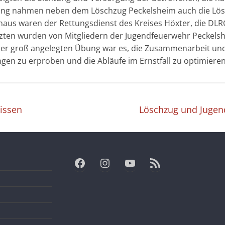
bung nahmen neben dem Löschzug Peckelsheim auch die Lös
aus waren der Rettungsdienst des Kreises Höxter, die DLRG
tzten wurden von Mitgliedern der Jugendfeuerwehr Peckelsh
 dieser groß angelegten Übung war es, die Zusammenarbeit 
gen zu erproben und die Abläufe im Ernstfall zu optimieren
issen
Löschzug und Juge
Facebook
Instagram
YouTube
RSS-Feed