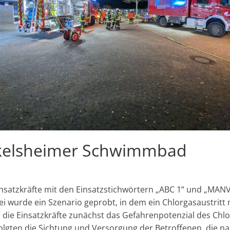
kelsheimer Schwimmbad
atzkräfte mit den Einsatzstichwörtern „ABC 1“ und „MANV
wurde ein Szenario geprobt, in dem ein Chlorgasaustritt m
die Einsatzkräfte zunächst das Gefahrenpotenzial des Chlor
gten die Sichtung und Versorgung der Betroffenen, die n